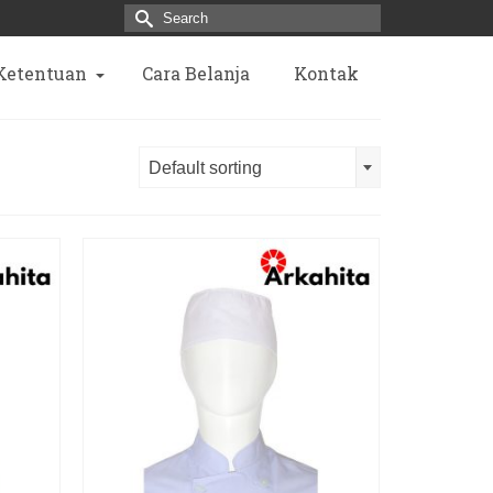
Search
for:
 Ketentuan
Cara Belanja
Kontak
Default sorting