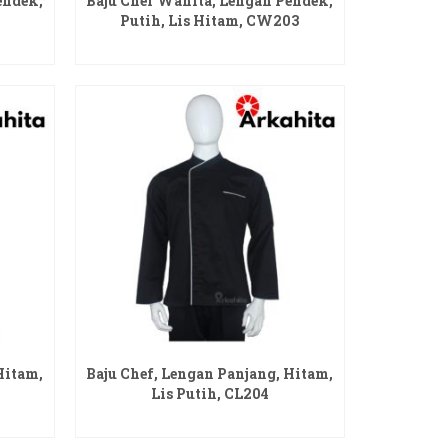
endek,
Baju Chef Wanita, Lengan Pendek,
Putih, Lis Hitam, CW203
READ MORE
Hitam,
Baju Chef, Lengan Panjang, Hitam,
Lis Putih, CL204
READ MORE