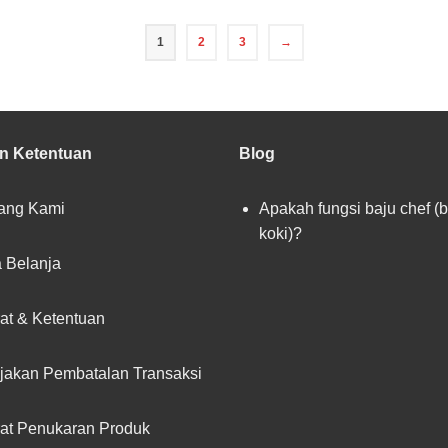
1
2
3
→
an Ketentuan
Blog
ang Kami
Apakah fungsi baju chef (
koki)?
 Belanja
at & Ketentuan
jakan Pembatalan Transaksi
at Penukaran Produk