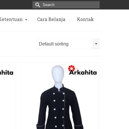
Search
for:
 Ketentuan
Cara Belanja
Kontak
Default sorting