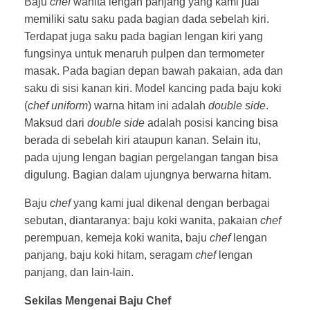
Baju
chef
wanita lengan panjang yang kami jual
memiliki satu saku pada bagian dada sebelah kiri.
Terdapat juga saku pada bagian lengan kiri yang
fungsinya untuk menaruh pulpen dan termometer
masak. Pada bagian depan bawah pakaian, ada dan
saku di sisi kanan kiri. Model kancing pada baju koki
(
chef
uniform
) warna hitam ini adalah
double
side
.
Maksud dari
double side
adalah posisi kancing bisa
berada di sebelah kiri ataupun kanan. Selain itu,
pada ujung lengan bagian pergelangan tangan bisa
digulung. Bagian dalam ujungnya berwarna hitam.
Baju
chef
yang kami jual dikenal dengan berbagai
sebutan, diantaranya: baju koki wanita, pakaian
chef
perempuan, kemeja koki wanita, baju
chef
lengan
panjang, baju koki hitam, seragam
chef
lengan
panjang, dan lain-lain.
Sekilas Mengenai Baju Chef