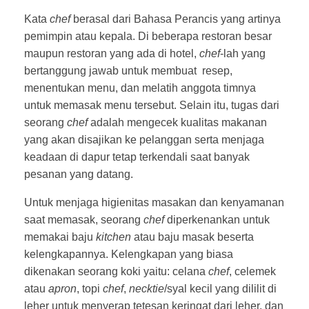
Kata
chef
berasal dari Bahasa Perancis yang artinya
pemimpin atau kepala. Di beberapa restoran besar
maupun restoran yang ada di hotel,
chef
-lah yang
bertanggung jawab untuk membuat resep,
menentukan menu, dan melatih anggota timnya
untuk memasak menu tersebut. Selain itu, tugas dari
seorang
chef
adalah mengecek kualitas makanan
yang akan disajikan ke pelanggan serta menjaga
keadaan di dapur tetap terkendali saat banyak
pesanan yang datang.
Untuk menjaga higienitas masakan dan kenyamanan
saat memasak, seorang
chef
diperkenankan untuk
memakai baju
kitchen
atau baju masak beserta
kelengkapannya. Kelengkapan yang biasa
dikenakan seorang koki yaitu: celana
chef
, celemek
atau
apron
, topi
chef
,
necktie
/syal kecil yang dililit di
leher untuk menyerap tetesan keringat dari leher, dan