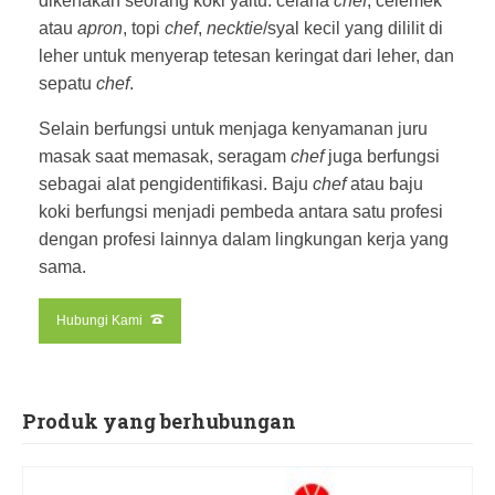
dikenakan seorang koki yaitu: celana
chef
, celemek
atau
apron
, topi
chef
,
necktie
/syal kecil yang dililit di
leher untuk menyerap tetesan keringat dari leher, dan
sepatu
chef
.
Selain berfungsi untuk menjaga kenyamanan juru
masak saat memasak, seragam
chef
juga berfungsi
sebagai alat pengidentifikasi. Baju
chef
atau baju
koki berfungsi menjadi pembeda antara satu profesi
dengan profesi lainnya dalam lingkungan kerja yang
sama.
Hubungi Kami
Produk yang berhubungan