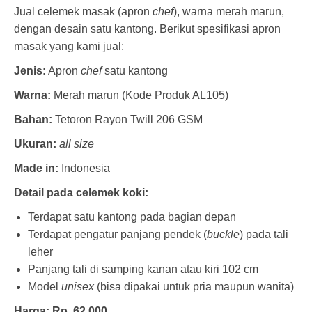
Jual celemek masak (apron
chef
), warna merah marun,
dengan desain satu kantong. Berikut spesifikasi apron
masak yang kami jual:
Jenis:
Apron
chef
satu kantong
Warna:
Merah marun (Kode Produk AL105)
Bahan:
Tetoron Rayon Twill 206 GSM
Ukuran:
all size
Made in:
Indonesia
Detail pada celemek koki:
Terdapat satu kantong pada bagian depan
Terdapat pengatur panjang pendek (
buckle
) pada tali
leher
Panjang tali di samping kanan atau kiri 102 cm
Model
unisex
(bisa dipakai untuk pria maupun wanita)
Harga: Rp. 62.000